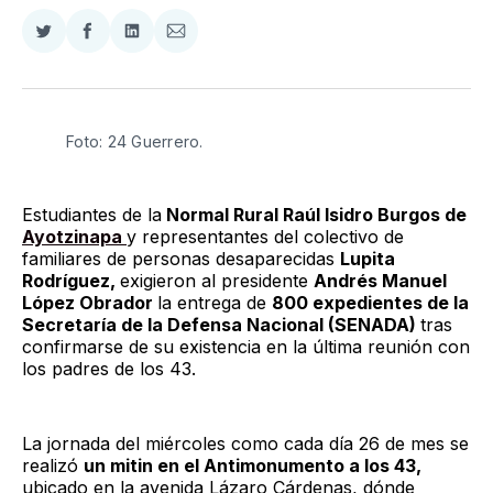
Compartir
Compartir
Compartir
Compartir
en
en
en
via
Twitter
Facebook
LinkedIn
Email
Foto: 24 Guerrero. 
Estudiantes de la
Normal Rural Raúl Isidro Burgos de
Ayotzinapa
y representantes del colectivo de
familiares de personas desaparecidas
Lupita
Rodríguez,
exigieron al presidente
Andrés Manuel
López Obrador
la entrega de
800 expedientes de la
Secretaría de la Defensa Nacional (SENADA)
tras
confirmarse de su existencia en la última reunión con
los padres de los 43.
La jornada del miércoles como cada día 26 de mes se
realizó
un mitin en el Antimonumento a los 43,
ubicado en la avenida Lázaro Cárdenas, dónde