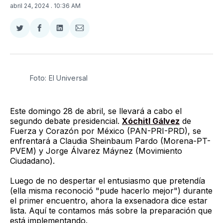
abril 24, 2024
. 10:36 AM
Compartir
Compartir
Compartir
Compartir
en
en
en
via
Twitter
Facebook
LinkedIn
Email
Foto: El Universal
Este domingo 28 de abril, se llevará a cabo el
segundo debate presidencial.
Xóchitl Gálvez
de
Fuerza y Corazón por México (PAN-PRI-PRD), se
enfrentará a Claudia Sheinbaum Pardo (Morena-PT-
PVEM) y Jorge Álvarez Máynez (Movimiento
Ciudadano).
Luego de no despertar el entusiasmo que pretendía
(ella misma reconoció "pude hacerlo mejor") durante
el primer encuentro, ahora la exsenadora dice estar
lista. Aquí te contamos más sobre la preparación que
está implementando.