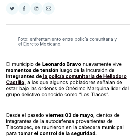
Compartir
Compartir
Compartir
Compartir
en
en
en
via
Twitter
Facebook
LinkedIn
Email
Foto: enfrentamiento entre policía comunitaria y 
el Ejercito Mexicano. 
El municipio de
Leonardo Bravo
nuevamente vive
momentos de tensión
luego de la incursión de
integrantes de
la policía comunitaria de Heliodoro
Castillo
,
a los que algunos pobladores señalan de
estar bajo las órdenes de Onésimo Marquina líder del
grupo delictivo conocido como “Los Tlacos”.
Desde el pasado
viernes 03 de mayo
, cientos de
integrantes de la autodefensa provenientes de
Tlacotepec, se reunieron en la cabecera municipal
para
tomar el control de la seguridad.