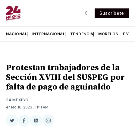
Suscríbete
NACIONAL
INTERNACIONAL
TENDENCIA
MORELOS
ESTA
Protestan trabajadores de la
Sección XVIII del SUSPEG por
falta de pago de aguinaldo
24 MÉXICO
enero 16, 2023
. 11:11 AM
Compartir
Compartir
Compartir
Compartir
en
en
en
via