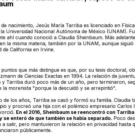
baum
 de nacimiento, Jesús María Tarriba es licenciado en Física
 la Universidad Nacional Autónoma de México (UNAM). Fu
te ahí cuando conoció a Claudia Sheinbaum. Más adelante 
en la misma materia, también por la UNAM, aunque siguió 
 de California en Irvine.
 puntos que más distingue es que, por su tesis doctoral, ob
zmann de Ciencias Exactas en 1994. La relación de juvent
y Tarriba duró poco más de un año, pero terminaron, se
 la morenista "porque la descuidó y se arrepintió".
o de los años, Tarriba se casó y formó su familia. Claudia 
opio y procreó una hija con el polémico empresario Carlos 
vorció.
En el 2016, Sheinbaum se reencontró con Tarriba
y se enteró de que también se había separado.
Poco des
a salir, pero mantuvieron la relación en privacidad hasta 
unciaron públicamente.