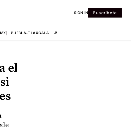
Suscríbete
SIGN IN
DMX
PUEBLA-TLAXCALA
🔎
a el
si
es
a
ede