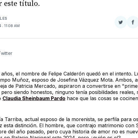
 este título.
LES
Compar
Co
24
. 11:08 AM
en
e
Twitter
F
Twitter
años, el nombre de Felipe Calderón quedó en el intento. L
mpo Muñoz, esposo de Josefina Vázquez Mota. Ambos, al
reja de Patricia Mercado, aspiraron a convertirse en "prime
 pero siendo honestos, ninguno tenía posibilidades reales, 
o
Claudia Sheinbaum Pardo
hace que las cosas se cocinen
 Tarriba, actual esposo de la morenista, se perfila para o
z esta distinción. El hombre, que contrajo matrimonio con
re del año pasado, pero cuya historia de amor no es nuev
vir en Palacio Nacional este 2024, pero ¿quién es el?