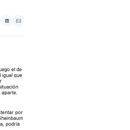
tir
mpartir
Compartir
Compartir
n
en
via
acebook
LinkedIn
Email
uego el de
 igual que
r
situación
 aparte.
stentar por
 Sheinbaum
a, podría