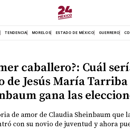
L
TENDENCIA
MORELOS
ESTADO DE MÉXICO
GUERRERO
C
mer caballero?: Cuál serí
lo de Jesús María Tarriba 
nbaum gana las eleccion
oria de amor de Claudia Sheinbaum que l
tró con su novio de juventud y ahora pu