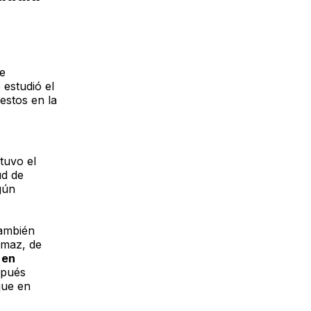
e
estudió el
estos en la
tuvo el
ud de
gún
también
Imaz, de
 en
pués
que en