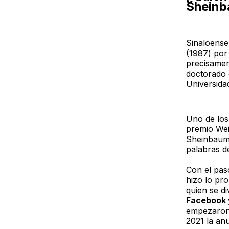
Shein
Sinaloense
(1987) por
precisamen
doctorado 
Universidad
Uno de los
premio Wei
Sheinbaum 
palabras de
Con el pas
hizo lo pr
quien se di
Facebook 
empezaron 
2021 la an