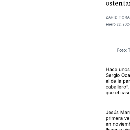
ostentar
ZAHID TORA
enero 22, 20
Foto: 
Hace unos 
Sergio Oca
el de la pa
caballero",
que el cas
Jesús María
primera ve
en noviemb
llegar a vi