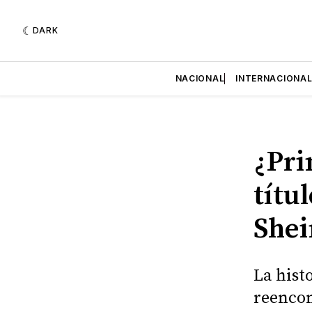
DARK
NACIONAL
INTERNACIONA
¿Pri
títu
Shei
La hist
reencon