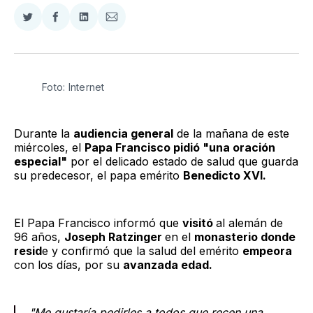
Compartir
Compartir
Compartir
Compartir
en
en
en
via
Twitter
Facebook
LinkedIn
Email
Foto: Internet
Durante la
audiencia general
de la mañana de este
miércoles, el
Papa Francisco pidió "una oración
especial"
por el delicado estado de salud que guarda
su predecesor, el papa emérito
Benedicto XVI.
El Papa Francisco informó que
visitó
al alemán de
96 años,
Joseph Ratzinger
en el
monasterio donde
resid
e y confirmó que la salud del emérito
empeora
con los días, por su
avanzada edad.
"Me gustaría pedirles a todos que recen una