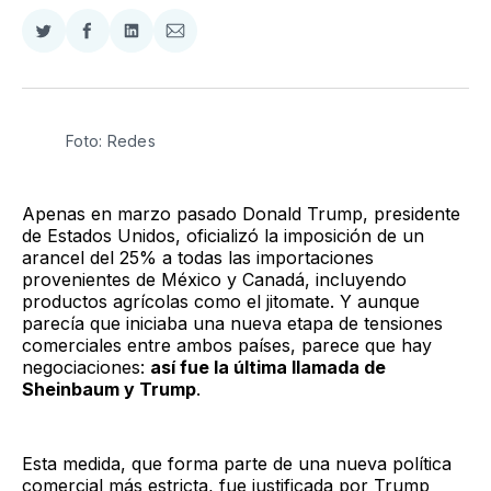
Compartir
Compartir
Compartir
Compartir
en
en
en
via
Twitter
Facebook
LinkedIn
Email
Foto: Redes
Apenas en marzo pasado Donald Trump, presidente
de Estados Unidos, oficializó la imposición de un
arancel del 25% a todas las importaciones
provenientes de México y Canadá, incluyendo
productos agrícolas como el jitomate. Y aunque
parecía que iniciaba una nueva etapa de tensiones
comerciales entre ambos países, parece que hay
negociaciones:
así fue la última llamada de
Sheinbaum y Trump
.
Esta medida, que forma parte de una nueva política
comercial más estricta, fue justificada por Trump