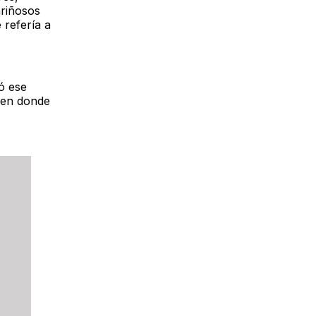
ariñosos
e refería a
ó ese
, en donde