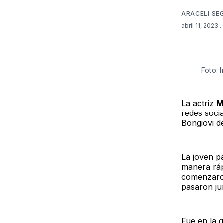
ARACELI SE
abril 11, 2023
.
Foto: 
La actriz
M
redes soci
Bongiovi d
La joven p
manera ráp
comenzaron
pasaron ju
Fue en la 