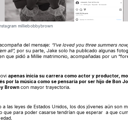
Instagram milliebobbybrown
 acompaña del mensaje:
“I’ve loved you three summers now
em all”,
por su parte, Jake solo ha publicado algunas fotog
en que pidió a Millie matrimonio, acompañadas por un “fore
iovi
apenas inicia su carrera como actor y productor, m
és por la música como se pensaría por ser hijo de Bon Jo
bby Brown
con mayor trayectoria.
 a las leyes de Estados Unidos, los dos jóvenes aún son 
lo que para poder casarse tendrían que esperar a que cum
 edad.