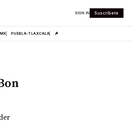
Suscríbete
SIGN IN
DMX
PUEBLA-TLAXCALA
🔎
 Bon
der