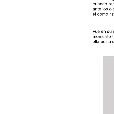
cuando rea
ante los oj
él como “
s
Fue en su 
momento ta
ella porta