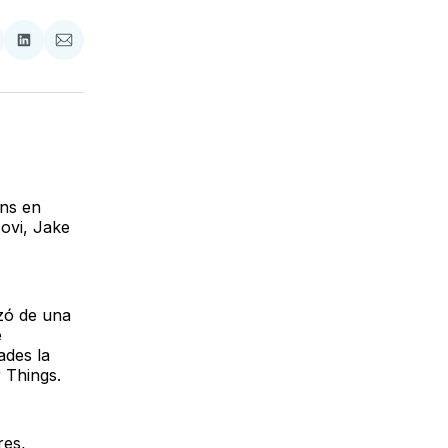
tir
mpartir
Compartir
Compartir
n
en
via
acebook
LinkedIn
Email
ans en
ovi, Jake
zó de una
e
ades la
 Things.
res,