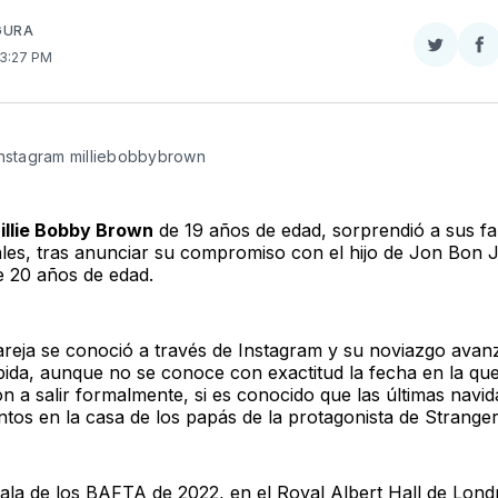
GURA
Compar
Co
 3:27 PM
en
e
Twitter
F
Instagram milliebobbybrown
illie Bobby Brown
de 19 años de edad, sorprendió a sus f
ales, tras anunciar su compromiso con el hijo de Jon Bon J
e 20 años de edad.
areja se conoció a través de Instagram y su noviazgo avan
ida, aunque no se conoce con exactitud la fecha en la qu
 a salir formalmente, si es conocido que las últimas navid
ntos en la casa de los papás de la protagonista de Stranger
gala de los BAFTA de 2022, en el Royal Albert Hall de Lond