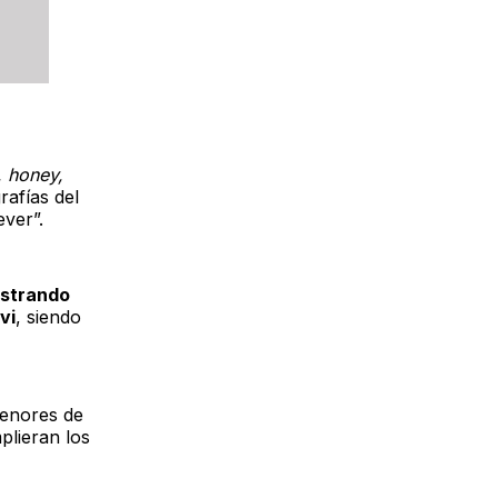
, honey,
rafías del
ver”.
ostrando
vi
, siendo
menores de
plieran los