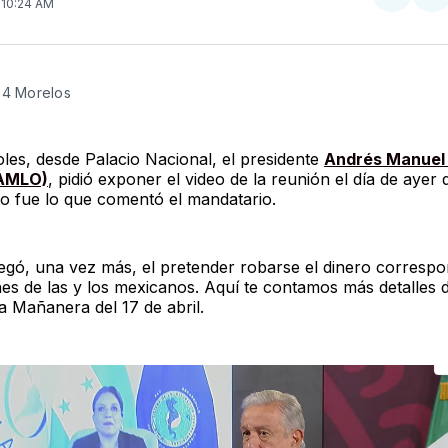
Compar
Co
. 10:24 AM
en
e
Twitter
F
24 Morelos
oles, desde Palacio Nacional, el presidente
Andrés Manuel
(AMLO)
, pidió exponer el video de la reunión el día de ayer 
o fue lo que comentó el mandatario.
gó, una vez más, el pretender robarse el dinero correspo
nes de las y los mexicanos. Aquí te contamos más detalles d
a Mañanera del 17 de abril.