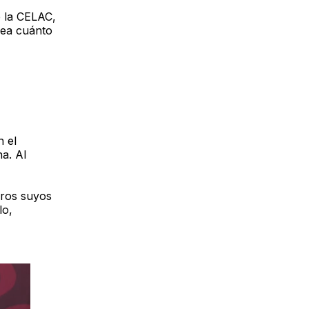
e la CELAC,
vea cuánto
n el
a. Al
eros suyos
lo,