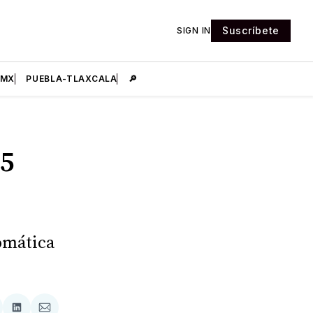
Suscríbete
SIGN IN
DMX
PUEBLA-TLAXCALA
🔎
5
omática