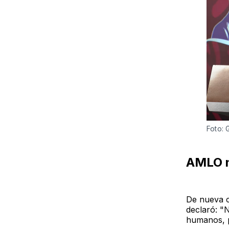
Foto:
AMLO n
De nueva c
declaró: "
humanos, 