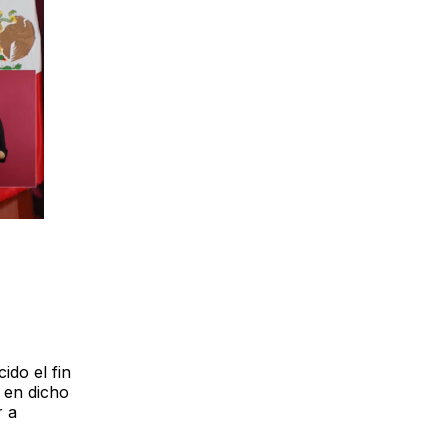
do el fin
 en dicho
r a