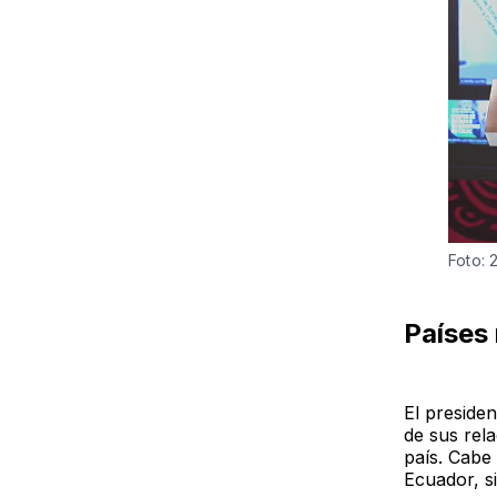
Foto: 
Países
El preside
de sus rel
país. Cabe
Ecuador, s