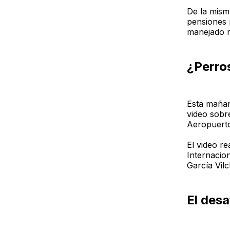
De la mism
pensiones 
manejado m
¿Perros
Esta mañan
video sobr
Aeropuerto
El video r
Internacion
García Vilc
El desa