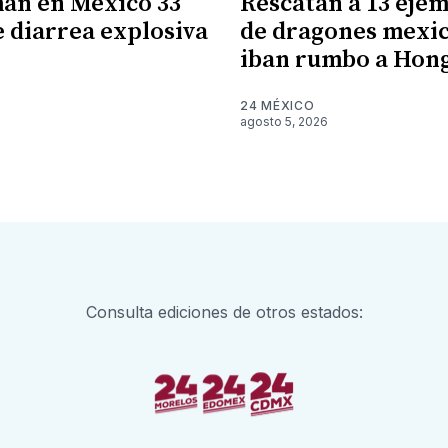
an en México 33
Rescatan a 13 eje
e diarrea explosiva
de dragones mexi
iban rumbo a Hon
6
24 MÉXICO
agosto 5, 2026
Consulta ediciones de otros estados: