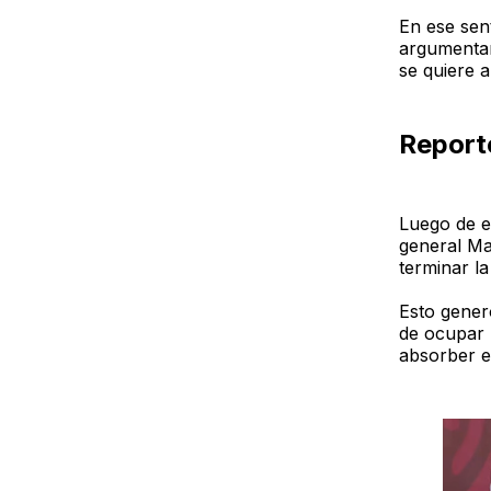
En ese sen
argumentan
se quiere 
Report
Luego de ex
general Ma
terminar l
Esto gener
de ocupar l
absorber e