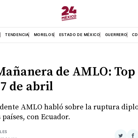
L
TENDENCIA
MORELOS
ESTADO DE MÉXICO
GUERRERO
C
Mañanera de AMLO: Top 
17 de abril
idente AMLO habló sobre la ruptura dipl
s países, con Ecuador.
LES