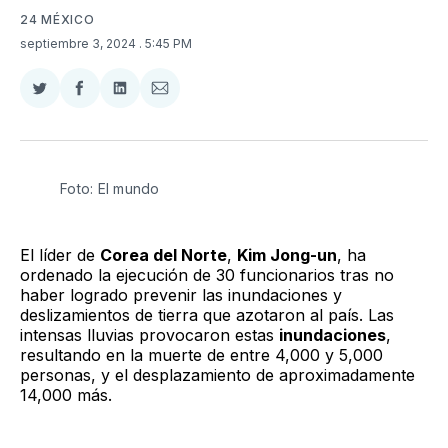
24 MÉXICO
septiembre 3, 2024
. 5:45 PM
Compartir
Compartir
Compartir
Compartir
en
en
en
via
Twitter
Facebook
LinkedIn
Email
Foto: El mundo 
El líder de
Corea del Norte
,
Kim Jong-un
, ha
ordenado la ejecución de 30 funcionarios tras no
haber logrado prevenir las inundaciones y
deslizamientos de tierra que azotaron al país. Las
intensas lluvias provocaron estas
inundaciones
,
resultando en la muerte de entre 4,000 y 5,000
personas, y el desplazamiento de aproximadamente
14,000 más.