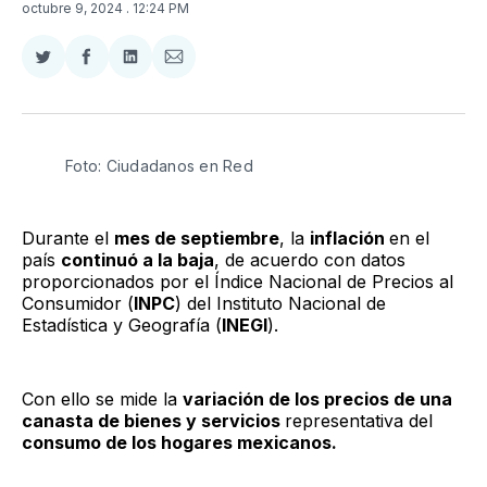
octubre 9, 2024
. 12:24 PM
Compartir
Compartir
Compartir
Compartir
en
en
en
via
Twitter
Facebook
LinkedIn
Email
Foto: Ciudadanos en Red
Durante el
mes de septiembre
, la
inflación
en el
país
continuó a la baja
, de acuerdo con datos
proporcionados por el Índice Nacional de Precios al
Consumidor (
INPC
) del Instituto Nacional de
Estadística y Geografía (
INEGI
).
Con ello se mide la
variación de los precios de una
canasta de bienes y servicios
representativa del
consumo de los hogares mexicanos.