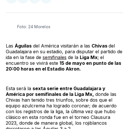
Compartir
Compartir
Compartir
Compartir
en
en
en
via
Twitter
Facebook
LinkedIn
Email
Foto: 24 Morelos
Las
Águilas
del América visitarán a las
Chivas
del
Guadalajara en su estadio, para disputar el partido de
ida en la fase de
semifinales
de la
Liga Mx
; el
encuentro se vivirá este
15 de mayo en punto de las
20:00 horas en el Estadio Akron.
Esta será la
sexta serie entre Guadalajara y
América por semifinales de la Liga Mx,
donde las
Chivas han tenido tres triunfos, sobre dos que el
equipo azulcrema ha logrado coronar; de acuerdo
con los registros de la liga, la última vez que hubo
clásico en esta ronda fue en el torneo Clausura
2023, donde de manera global, los rojiblancos
derrotaron a las Águilas 3 a 2.