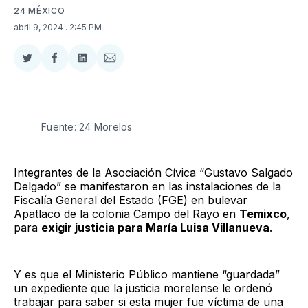
24 MÉXICO
abril 9, 2024
. 2:45 PM
Compartir
Compartir
Compartir
Compartir
en
en
en
via
Twitter
Facebook
LinkedIn
Email
Fuente: 24 Morelos
Integrantes de la Asociación Cívica “Gustavo Salgado
Delgado” se manifestaron en las instalaciones de la
Fiscalía General del Estado (FGE) en bulevar
Apatlaco de la colonia Campo del Rayo en
Temixco
,
para
exigir justicia para María Luisa Villanueva
.
Y es que el Ministerio Público mantiene “guardada”
un expediente que la justicia morelense le ordenó
trabajar para saber si esta mujer fue víctima de una