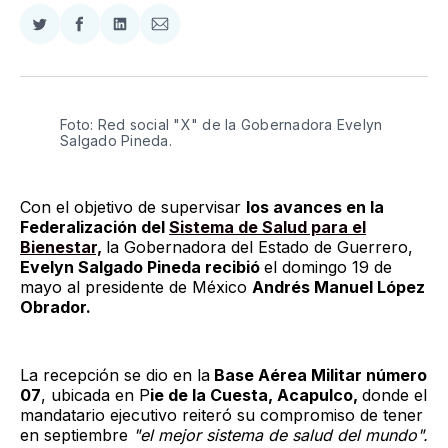
Compartir
Compartir
Compartir
Compartir
en
en
en
via
Twitter
Facebook
LinkedIn
Email
Foto: Red social "X" de la Gobernadora Evelyn 
Salgado Pineda. 
Con el objetivo de supervisar
los avances en la
Federalización del
Sistema de Salud para el
Bienestar,
la Gobernadora del Estado de Guerrero,
Evelyn Salgado Pineda recibió
el domingo 19 de
mayo al presidente de México
Andrés Manuel López
Obrador.
La recepción se dio en la
Base Aérea Militar número
07
, ubicada en P
ie de la Cuesta, Acapulco,
donde el
mandatario ejecutivo reiteró su compromiso de tener
en septiembre
"el mejor sistema de salud del mundo".