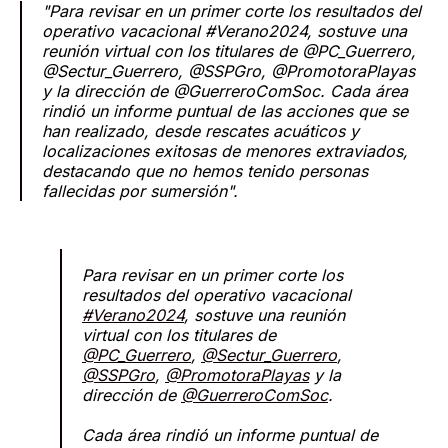
"Para revisar en un primer corte los resultados del
operativo vacacional #Verano2024, sostuve una
reunión virtual con los titulares de @PC_Guerrero,
@Sectur_Guerrero, @SSPGro, @PromotoraPlayas
y la dirección de @GuerreroComSoc. Cada área
rindió un informe puntual de las acciones que se
han realizado, desde rescates acuáticos y
localizaciones exitosas de menores extraviados,
destacando que no hemos tenido personas
fallecidas por sumersión".
Para revisar en un primer corte los
resultados del operativo vacacional
#Verano2024
, sostuve una reunión
virtual con los titulares de
@PC_Guerrero
,
@Sectur_Guerrero
,
@SSPGro
,
@PromotoraPlayas
y la
dirección de
@GuerreroComSoc
.
Cada área rindió un informe puntual de