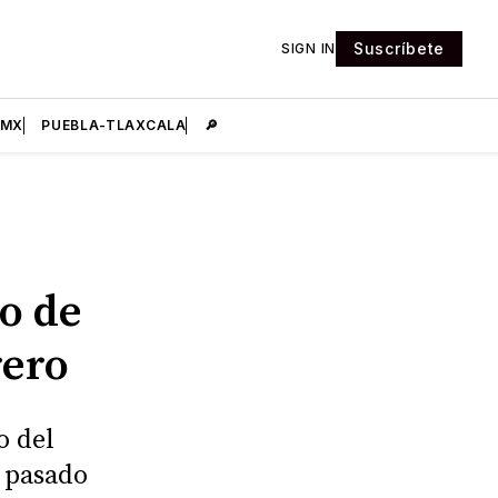
Suscríbete
SIGN IN
DMX
PUEBLA-TLAXCALA
🔎
jo de
rero
o del
l pasado