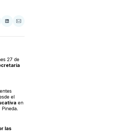
tir
mpartir
Compartir
Compartir
n
en
via
acebook
LinkedIn
Email
nes 27 de
ecretaría
rentes
sde el
ucativa
en
 Pineda.
r las