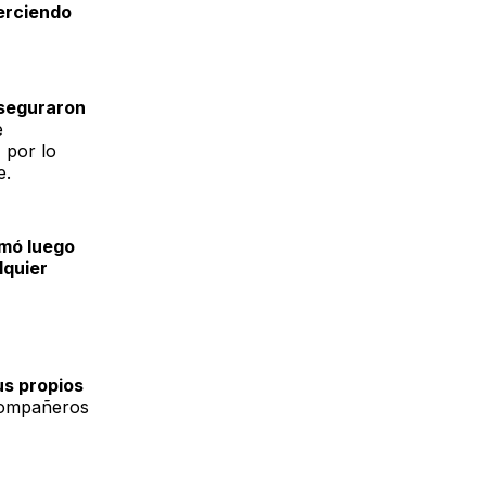
erciendo
aseguraron
e
, por lo
e.
mó luego
lquier
us propios
compañeros