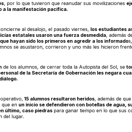
es
, por lo que tuvieron que reanudar sus movilizaciones
ej
 a la manifestación pacífica.
concierne al desalojo, el pasado viernes,
los estudiantes 
licías estatales usaron una fuerza desmedida
, además d
que hayan sido los primeros en agredir a los informado
s
umnos se asustaron, corrieron y uno más les hicieron frent
n
de los alumnos, de cerrar toda la Autopista del Sol, se
to
personal de la Secretaría de Gobernación les negara cua
diálogo.
 operativo,
15 alumnos resultaron heridos
, además de que
n que en
un inicio se defendieron con botellas de agua, s
en último, caso piedras
para ganar tiempo en lo que sus 
n del lugar.