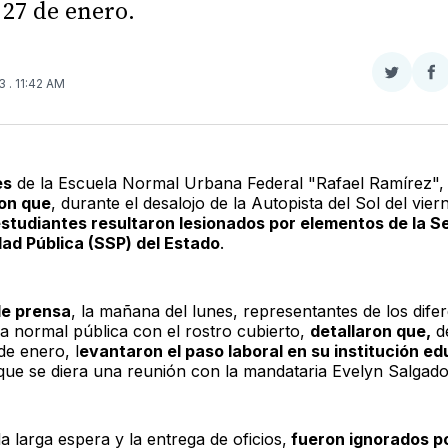
 27 de enero.
Compar
Co
23
. 11:42 AM
en
e
Twitter
F
es
de la Escuela Normal Urbana Federal "Rafael Ramírez",
on que
, durante el desalojo de la Autopista del Sol del vier
estudiantes resultaron lesionados por elementos de la S
ad Pública (SSP) del Estado
.
de prensa
, la mañana del lunes, representantes de los dife
la normal pública con el rostro cubierto,
detallaron que,
de
de enero, l
evantaron el paso laboral en su institución ed
que se diera una reunión con la mandataria Evelyn Salgado
 la larga espera y la entrega de oficios,
fueron ignorados po