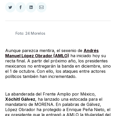
Compartir
Compartir
Compartir
Compartir
en
en
en
via
Twitter
Facebook
LinkedIn
Email
Foto: 24 Morelos
Aunque parezca mentira, el sexenio de
Andrés
Manuel López Obrador (AMLO)
ha iniciado hoy su
recta final. A partir del próximo año, los presidentes
mexicanos no entregarán la banda en diciembre, sino
el 1 de octubre. Con ello, los ataques entre actores
políticos también han incrementado.
La abanderada del Frente Amplio por México,
Xóchitl Gálvez
, ha lanzado una estocada para el
mandatario de MORENA. En palabras de Gálvez,
López Obrador ha protegido a Enrique Peña Nieto, el
ex presidente que le entregó a AMLO la titularidad del