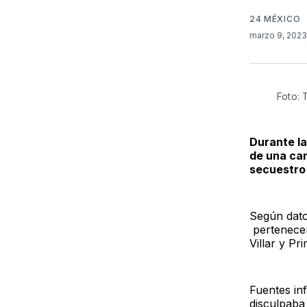
24 MÉXICO
marzo 9, 202
Foto:
Durante la
de una cam
secuestro
Según dato
pertenecen
Villar y P
Fuentes in
disculpaba