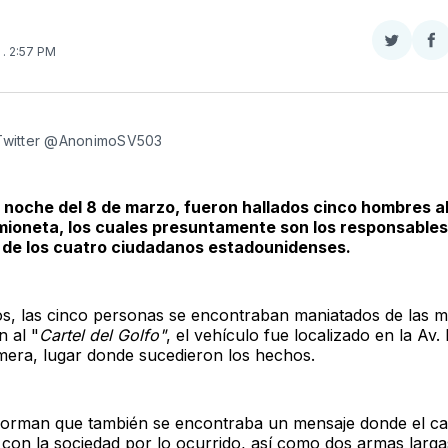
Compar
Co
3
. 2:57 PM
en
e
Twitter
F
 Twitter @AnonimoSV503
 noche del 8 de marzo, fueron hallados cinco hombres al 
ioneta, los cuales presuntamente son los responsables
 de los cuatro ciudadanos estadounidenses.
s, las cinco personas se encontraban maniatados de las 
 al "
Cartel del Golfo"
, el vehículo fue localizado en la Av.
rimera, lugar donde sucedieron los hechos.
forman que también se encontraba un mensaje donde el car
 con la sociedad por lo ocurrido, así como dos armas larg