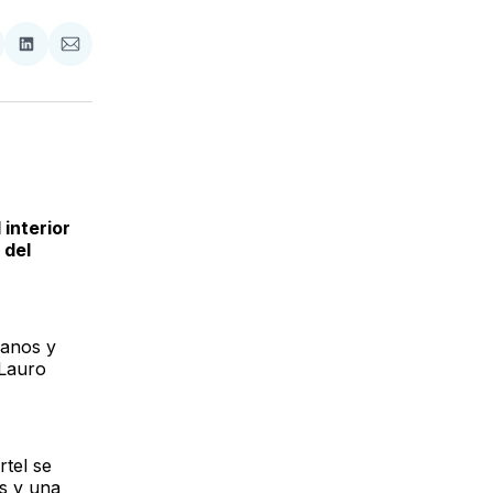
tir
mpartir
Compartir
Compartir
n
en
via
acebook
LinkedIn
Email
interior
 del
manos y
 Lauro
tel se
as y una