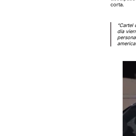
corta.
“Cartel
día vie
persona
american