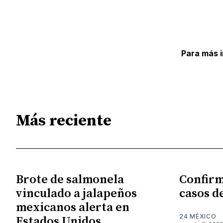
Para más 
Más reciente
Brote de salmonela
Confirm
vinculado a jalapeños
casos d
mexicanos alerta en
24 MÉXICO
Estados Unidos