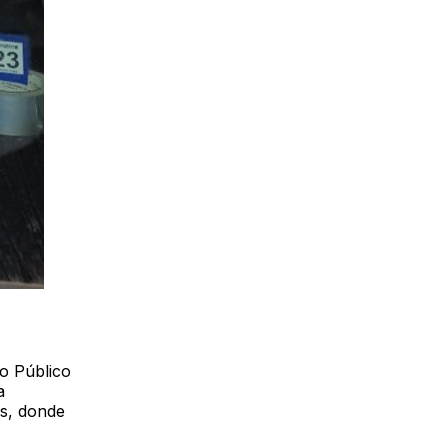
o Público
a
as, donde