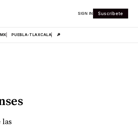
Suscríbete
SIGN IN
DMX
PUEBLA-TLAXCALA
🔎
nses
 las