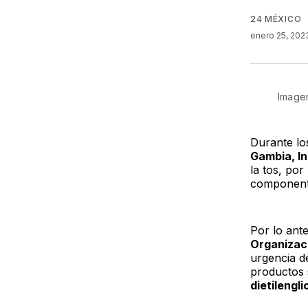
24 MÉXICO
enero 25, 20
Imagen
Durante lo
Gambia, I
la tos, po
componente
Por lo ante
Organizac
urgencia de
productos 
dietilengli