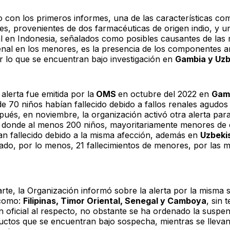
 con los primeros informes, una de las características c
bes, provenientes de dos farmacéuticas de origen indio, y u
al en Indonesia, señalados como posibles causantes de las
renal en los menores, es la presencia de los componentes a
or lo que se encuentran bajo investigación en
Gambia y Uzb
alerta fue emitida por la
OMS
en octubre del 2022 en
Gam
de 70 niños habían fallecido debido a fallos renales agudos
pués, en noviembre, la organización activó otra alerta par
donde al menos 200 niños, mayoritariamente menores de 
an fallecido debido a la misma afección, además en
Uzbeki
rado, por lo menos, 21 fallecimientos de menores, por las 
rte, la Organización informó sobre la alerta por la misma s
 como:
Filipinas, Timor Oriental, Senegal y Camboya
, sin 
n oficial al respecto, no obstante se ha ordenado la suspe
uctos que se encuentran bajo sospecha, mientras se lleva