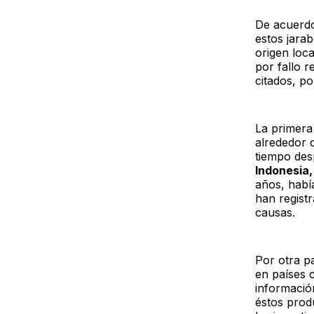
De acuerdo
estos jara
origen loc
por fallo 
citados, p
La primera 
alrededor 
tiempo des
Indonesia,
años, habí
han regist
causas.
Por otra pa
en países
informació
éstos prod