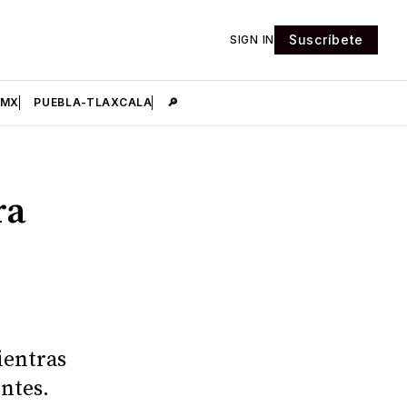
Suscríbete
SIGN IN
DMX
PUEBLA-TLAXCALA
🔎
ra
ientras
ntes.