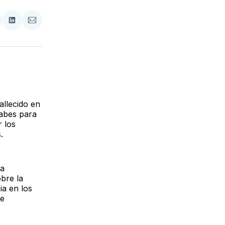
tir
mpartir
Compartir
Compartir
n
en
via
acebook
LinkedIn
Email
llecido en
rabes para
 los
.
la
obre la
ia en los
de