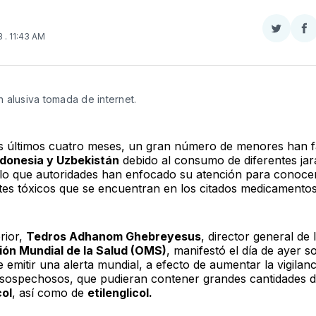
Compar
Co
23
. 11:43 AM
en
e
Twitter
F
 alusiva tomada de internet.
s últimos cuatro meses, un gran número de menores han fa
ndonesia y Uzbekistán
debido al consumo de diferentes ja
r lo que autoridades han enfocado su atención para conocer
s tóxicos que se encuentran en los citados medicamentos
rior,
Tedros Adhanom Ghebreyesus
, director general de 
ión Mundial de la Salud (OMS)
, manifestó el día de ayer s
 emitir una alerta mundial, a efecto de aumentar la vigilanc
sospechosos, que pudieran contener grandes cantidades 
col
, así como de
etilenglicol.