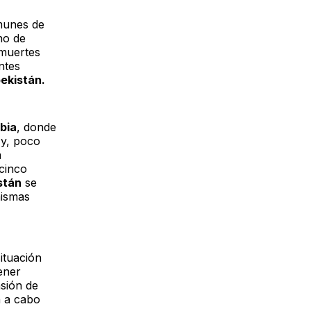
omunes de
no de
 muertes
ntes
ekistán.
bia
, donde
 y, poco
a
cinco
stán
se
mismas
ituación
tener
nsión de
n a cabo