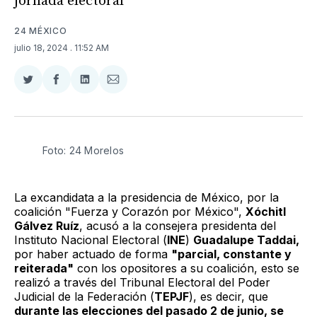
jornada electoral
24 MÉXICO
julio 18, 2024
. 11:52 AM
Compartir
Compartir
Compartir
Compartir
en
en
en
via
Twitter
Facebook
LinkedIn
Email
Foto: 24 Morelos
La excandidata a la presidencia de México, por la
coalición "Fuerza y Corazón por México",
Xóchitl
Gálvez Ruíz
, acusó a la consejera presidenta del
Instituto Nacional Electoral (
INE
)
Guadalupe Taddai,
por haber actuado de forma
"parcial, constante y
reiterada"
con los opositores a su coalición, esto se
realizó a través del Tribunal Electoral del Poder
Judicial de la Federación (
TEPJF
), es decir, que
durante las elecciones del pasado 2 de junio, se