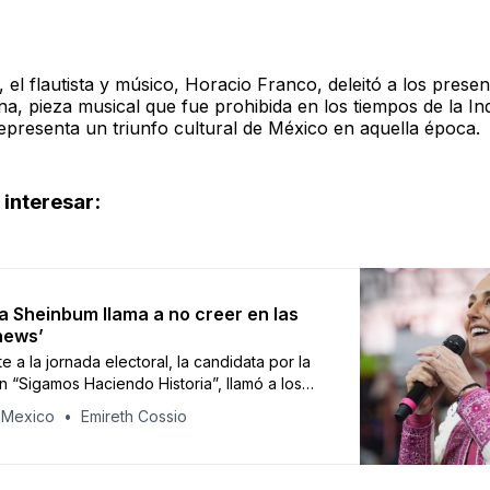
 el flautista y músico, Horacio Franco, deleitó a los prese
a, pieza musical que fue prohibida en los tiempos de la Inq
epresenta un triunfo cultural de México en aquella época.
interesar:
a Sheinbum llama a no creer en las
news’
e a la jornada electoral, la candidata por la
ón “Sigamos Haciendo Historia”, llamó a los
os a no creer en las noticias que no tienen
 Mexico
Emireth Cossio
entos