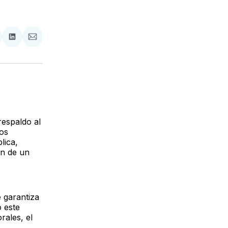
tir
mpartir
Compartir
Compartir
n
en
via
acebook
LinkedIn
Email
respaldo al
mos
lica,
ón de un
 garantiza
o este
rales, el