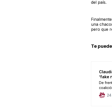
del país.
Finalmente,
una chacon
pero que r
Te puede 
Claudi
‘fake 
De frent
coalici
mexican
24
fundam