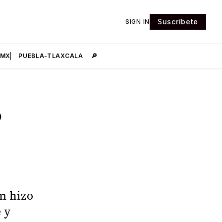
Suscríbete
SIGN IN
DMX
PUEBLA-TLAXCALA
🔎
o
m hizo
 y