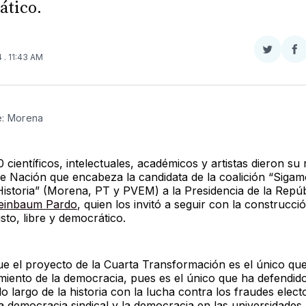
ático.
Compar
Co
4
. 11:43 AM
en
e
Twitter
F
e: Morena
científicos, intelectuales, académicos y artistas dieron su 
e Nación que encabeza la candidata de la coalición “Siga
istoria” (Morena, PT y PVEM) a la Presidencia de la Repúb
heinbaum Pardo
, quien los invitó a seguir con la construcci
sto, libre y democrático.
e el proyecto de la Cuarta Transformación es el único que
imiento de la democracia, pues es el único que ha defendid
o largo de la historia con la lucha contra los fraudes electo
a democracia sindical y la democracia en las universidades.