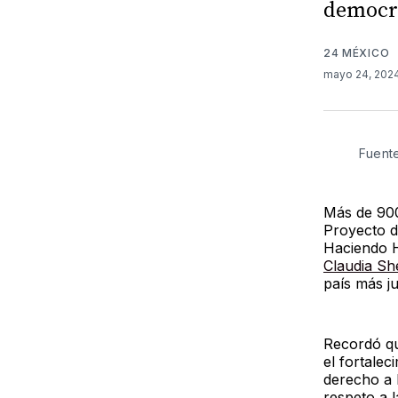
democr
24 MÉXICO
mayo 24, 202
Fuent
Más de 900 
Proyecto d
Haciendo H
Claudia S
país más ju
Recordó qu
el fortalec
derecho a l
respeto a l