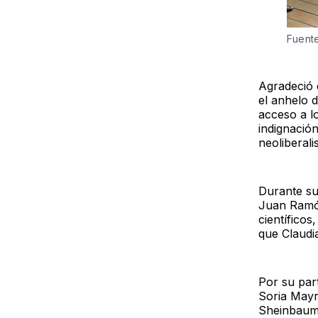
Fuent
Agradeció e
el anhelo 
acceso a l
indignación
neoliberali
Durante su
Juan Ramón
científicos
que Claudi
Por su part
Soria Mayr
Sheinbaum 