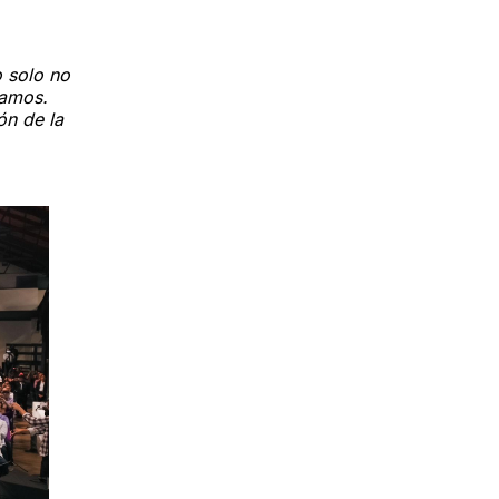
o solo no
tamos.
ón de la