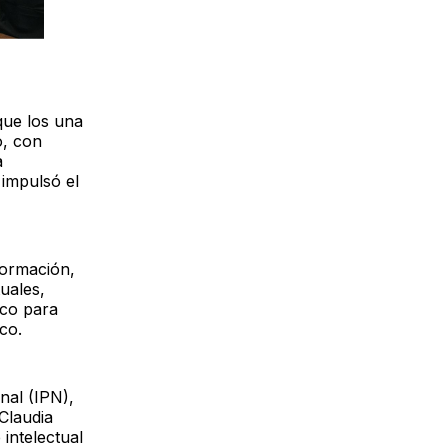
 que los una
o, con
a
 impulsó el
formación,
uales,
ico para
co.
onal (IPN),
Claudia
intelectual