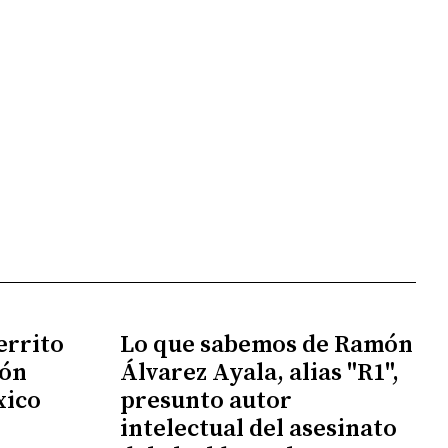
errito
Lo que sabemos de Ramón
ión
Álvarez Ayala, alias "R1",
xico
presunto autor
intelectual del asesinato