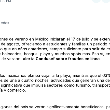
Compar
Co
 3:30 PM
en
e
Twitter
F
 Redes
ones de verano en México iniciarán el 17 de julio y se exte
 de agosto, ofreciendo a estudiantes y familias un periodo
o que en años anteriores, tiempo suficiente para salir de c
de balnearios, bosque, playa y muchos spots más. Eso sí, en
s de verano,
alerta Condusef sobre fraudes en línea
.
los mexicanos planea viajar a la playa, mientras que el 63
tos de una a cuatro noches; actividades que generan una d
significativa que impulsa sectores como turismo, transport
ía y comercio.
giones del país se verán significativamente beneficiadas, p