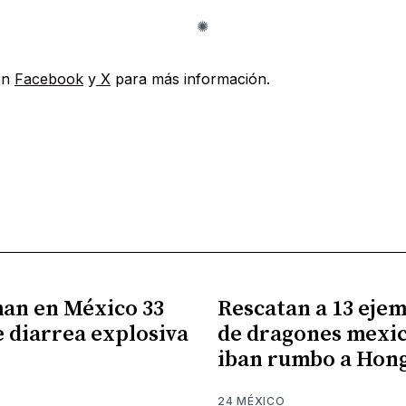
en
Facebook
y
X
para más información.
an en México 33
Rescatan a 13 eje
e diarrea explosiva
de dragones mexi
iban rumbo a Hon
6
24 MÉXICO