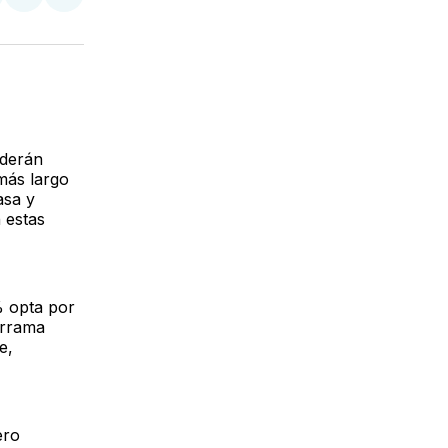
tir
mpartir
Compartir
Compartir
n
en
via
acebook
LinkedIn
Email
nderán
 más largo
asa y
 estas
% opta por
errama
e,
ero