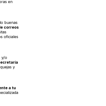
pras en
ado buenas
de correos
itas
s oficiales
 y/o
Secretaría
 quejas y
ente a tu
ecializada