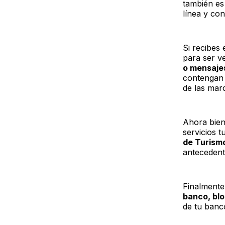
también es
línea y con
Si recibes
para ser v
o mensajes
contengan “
de las mar
Ahora bien,
servicios tu
de Turism
antecedent
Finalment
banco, blo
de tu banco