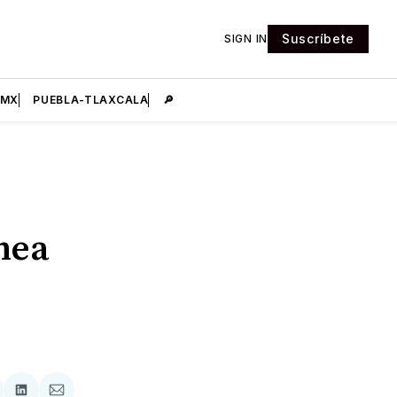
Suscríbete
SIGN IN
DMX
PUEBLA-TLAXCALA
🔎
nea