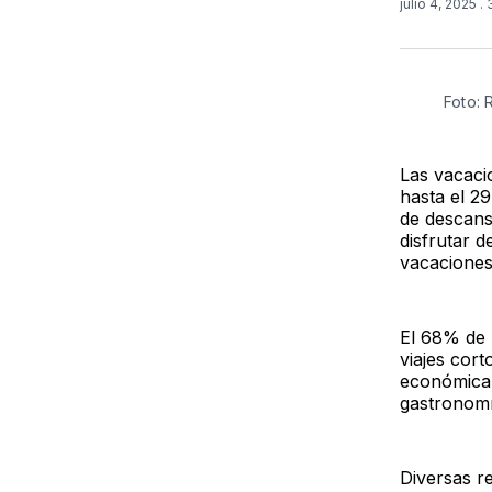
julio 4, 2025
.
Foto:
Las vacaci
hasta el 29
de descans
disfrutar 
vacacione
El 68% de 
viajes cor
económica 
gastronom
Diversas re