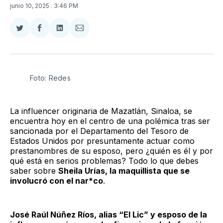
junio 10, 2025
. 3:46 PM
Compartir
Compartir
Compartir
Compartir
en
en
en
via
Twitter
Facebook
LinkedIn
Email
Foto: Redes
La influencer originaria de Mazatlán, Sinaloa, se
encuentra hoy en el centro de una polémica tras ser
sancionada por el Departamento del Tesoro de
Estados Unidos por presuntamente actuar como
prestanombres de su esposo, pero ¿quién es él y por
qué está en serios problemas? Todo lo que debes
saber sobre
Sheila Urías, la maquillista que se
involucró con el nar*co
.
José Raúl Núñez Ríos, alias “El Lic” y esposo de la