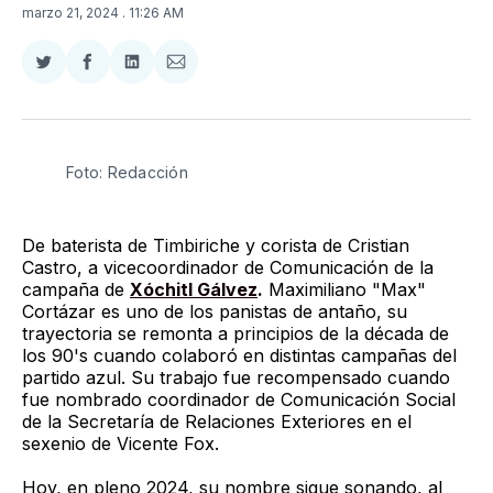
marzo 21, 2024
. 11:26 AM
Compartir
Compartir
Compartir
Compartir
en
en
en
via
Twitter
Facebook
LinkedIn
Email
Foto: Redacción
De baterista de Timbiriche y corista de Cristian
Castro, a vicecoordinador de Comunicación de la
campaña de
Xóchitl Gálvez
.
Maximiliano "Max"
Cortázar es uno de los panistas de antaño, su
trayectoria se remonta a principios de la década de
los 90's cuando colaboró en distintas campañas del
partido azul. Su trabajo fue recompensado cuando
fue nombrado coordinador de Comunicación Social
de la Secretaría de Relaciones Exteriores en el
sexenio de Vicente Fox.
Hoy, en pleno 2024, su nombre sigue sonando, al