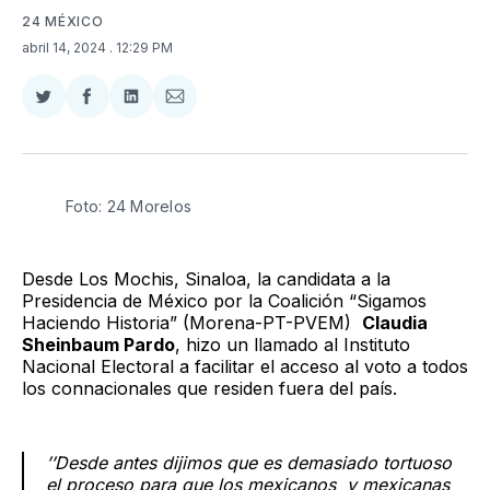
24 MÉXICO
abril 14, 2024
. 12:29 PM
Compartir
Compartir
Compartir
Compartir
en
en
en
via
Twitter
Facebook
LinkedIn
Email
Foto: 24 Morelos
Desde Los Mochis, Sinaloa, la candidata a la
Presidencia de México por la Coalición “Sigamos
Haciendo Historia” (Morena-PT-PVEM)
Claudia
Sheinbaum Pardo
, hizo un llamado al Instituto
Nacional Electoral a facilitar el acceso al voto a todos
los connacionales que residen fuera del país.
’’Desde antes dijimos que es demasiado tortuoso
el proceso para que los mexicanos y mexicanas