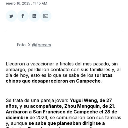
enero 16, 2025
. 11:45 AM
Compartir
Compartir
Compartir
Compartir
en
en
en
via
Twitter
Facebook
LinkedIn
Email
Foto: X 
@fgecam
Llegaron a vacacionar a finales del mes pasado, sin
embargo, perdieron contacto con sus familiares y, al
día de hoy, esto es lo que se sabe de los
turistas
chinos que desaparecieron en Campeche
.
Se trata de una pareja joven:
Yugui Weng, de 27
años, y su acompañante, Zhou Mengquin, de 21.
Arribaron a San Francisco de Campeche el 28 de
diciembre
de 2024, se comunicaron con sus familias
y, aunque
se sabe que planeaban dirigirse a