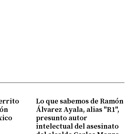
errito
Lo que sabemos de Ramón
ión
Álvarez Ayala, alias "R1",
xico
presunto autor
intelectual del asesinato