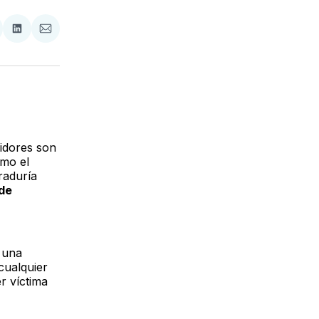
tir
mpartir
Compartir
Compartir
n
en
via
acebook
LinkedIn
Email
idores son
omo el
raduría
 de
s una
 cualquier
r víctima