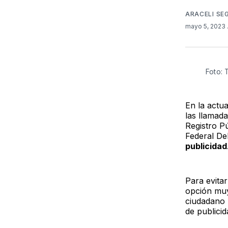
ARACELI SE
mayo 5, 2023
Foto:
En la actu
las llamad
Registro P
Federal De
publicidad
Para evitar
opción muy 
ciudadano 
de publici