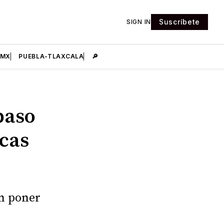
Suscríbete
SIGN IN
DMX
PUEBLA-TLAXCALA
🔎
paso
icas
en poner