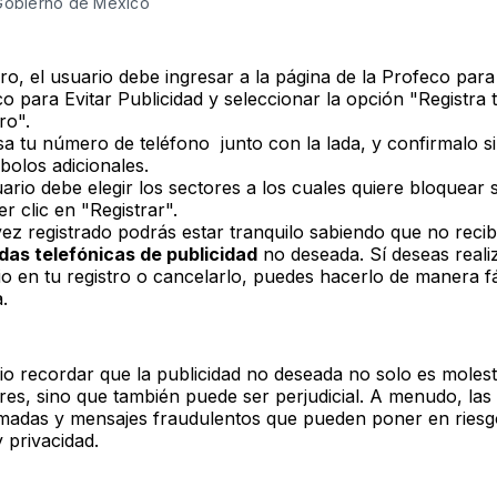
 Gobierno de México
ro, el usuario debe ingresar a la página de la Profeco para
co para Evitar Publicidad y seleccionar la opción "Registra 
ro".
sa tu número de teléfono junto con la lada, y confirmalo s
mbolos adicionales.
uario debe elegir los sectores a los cuales quiere bloquea
r clic en "Registrar".
ez registrado podrás estar tranquilo sabiendo que no reci
das telefónicas de publicidad
no deseada. Sí deseas reali
o en tu registro o cancelarlo, puedes hacerlo de manera fá
.
io recordar que la publicidad no deseada no solo es molest
es, sino que también puede ser perjudicial. A menudo, las
amadas y mensajes fraudulentos que pueden poner en riesg
 privacidad.