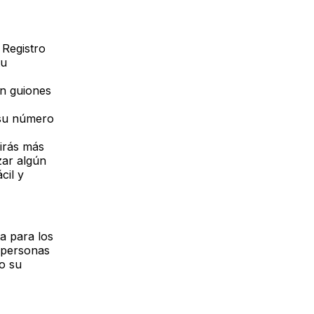
 Registro
tu
in guiones
r su número
birás más
zar algún
cil y
a para los
 personas
o su