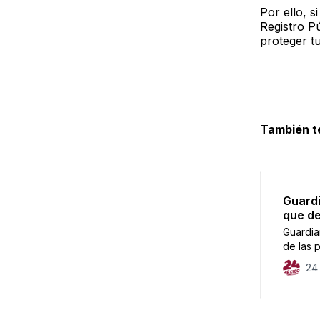
Por ello, s
Registro P
proteger t
También t
Guardi
que de
Guardia
de las p
24