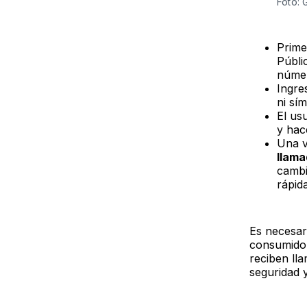
Foto:
Prime
Públi
núme
Ingre
ni sí
El us
y hace
Una v
llama
cambi
rápida
Es necesar
consumidor
reciben ll
seguridad y