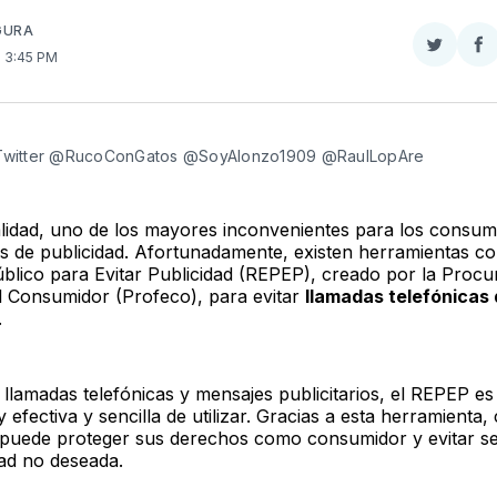
GURA
Compar
Co
. 3:45 PM
en
e
Twitter
F
 Twitter @RucoConGatos @SoyAlonzo1909 @RaulLopAre
alidad, uno de los mayores inconvenientes para los consum
as de publicidad. Afortunadamente, existen herramientas c
úblico para Evitar Publicidad (REPEP), creado por la Procu
l Consumidor (Profeco), para evitar
llamadas telefónicas
.
 llamadas telefónicas y mensajes publicitarios, el REPEP e
efectiva y sencilla de utilizar. Gracias a esta herramienta,
puede proteger sus derechos como consumidor y evitar se
dad no deseada.