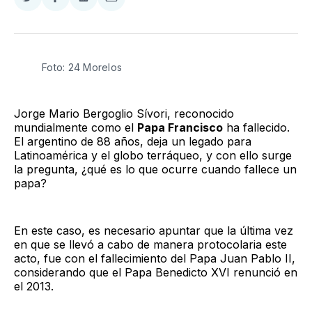
Compartir
Compartir
Compartir
Compartir
en
en
en
via
Twitter
Facebook
LinkedIn
Email
Foto: 24 Morelos
Jorge Mario Bergoglio Sívori, reconocido
mundialmente como el
Papa Francisco
ha fallecido.
El argentino de 88 años, deja un legado para
Latinoamérica y el globo terráqueo, y con ello surge
la pregunta, ¿qué es lo que ocurre cuando fallece un
papa?
En este caso, es necesario apuntar que la última vez
en que se llevó a cabo de manera protocolaria este
acto, fue con el fallecimiento del Papa Juan Pablo II,
considerando que el Papa Benedicto XVI renunció en
el 2013.