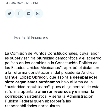
julio 30, 2024
. 12:18 PM
Compartir
Compartir
Compartir
Compartir
en
en
en
via
Twitter
Facebook
LinkedIn
Email
Fuente: El Financiero
La Comisión de Puntos Constitucionales, cuya
labor
es supervisar "la pluralidad democrática y el acuerdo
político en los cambios a la Constitución Política de
los Estados Unidos Mexicanos", aprobó el dictamen
a la reforma constitucional del presidente
Andrés
Manuel López Obrador
, que aspira a
desaparecer
siete organismos autónomos
bajo el lema de la
"austeridad republicana", pues el eje central de esta
reforma apunta a
ahorrar recursos y eliminar la
corrupción
sistemática, y sería la Administración
Pública Federal quien absorbería las
responsabilidades particulares.