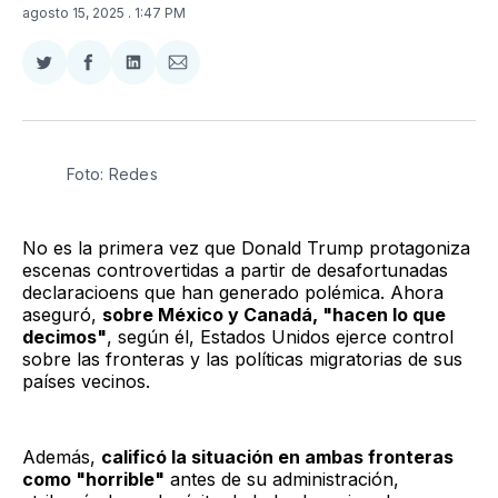
agosto 15, 2025
. 1:47 PM
Compartir
Compartir
Compartir
Compartir
en
en
en
via
Twitter
Facebook
LinkedIn
Email
Foto: Redes
No es la primera vez que Donald Trump protagoniza
escenas controvertidas a partir de desafortunadas
declaracioens que han generado polémica. Ahora
aseguró,
sobre México y Canadá, "hacen lo que
decimos"
, según él, Estados Unidos ejerce control
sobre las fronteras y las políticas migratorias de sus
países vecinos.
Además,
calificó la situación en ambas fronteras
como "horrible"
antes de su administración,