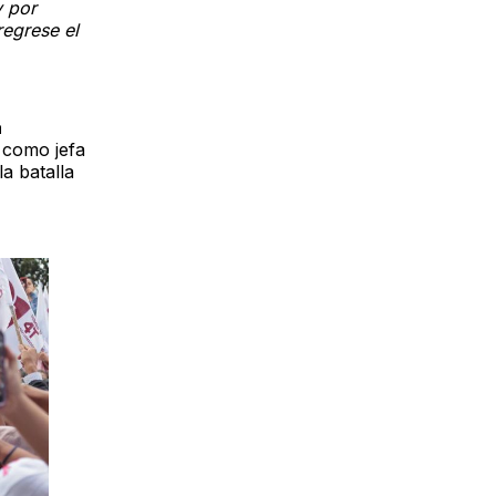
y por
regrese el
a
 como jefa
la batalla