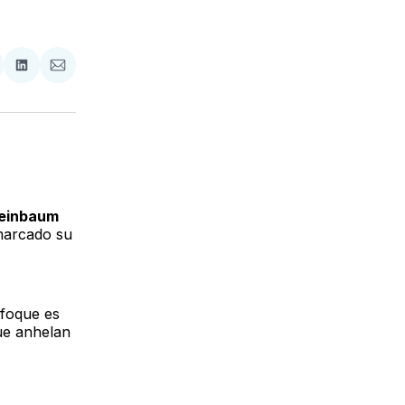
tir
mpartir
Compartir
Compartir
n
en
via
acebook
LinkedIn
Email
heinbaum
 marcado su
nfoque es
ue anhelan