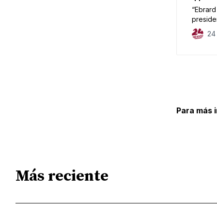
“Ebrard
preside
unidad d
24
Para más 
Más reciente