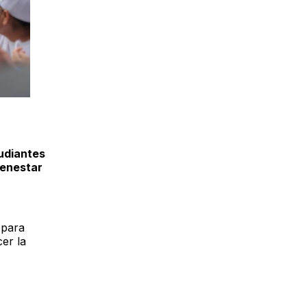
udiantes
ienestar
 para
er la
a