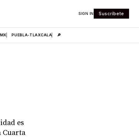
Suscríbete
SIGN IN
DMX
PUEBLA-TLAXCALA
🔎
idad es
a Cuarta