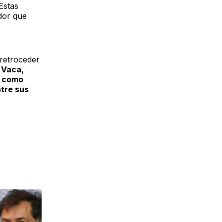
Estas
dor que
retroceder
 Vaca,
, como
ntre sus