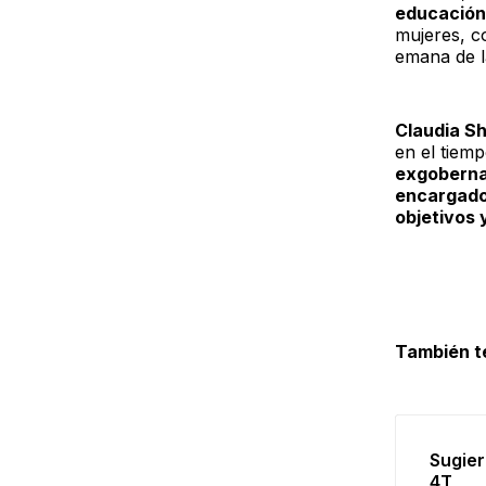
educación 
mujeres, c
emana de l
Claudia S
en el tiemp
exgobernad
encargado 
objetivos 
También t
Sugier
4T