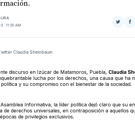
ormación.
GURA
Compar
Co
023
. 11:35 AM
en
e
Twitter
F
Twitter Claudia Sheinbaum
ente discurso en Izúcar de Matamoros, Puebla,
Claudia S
 inquebrantable lucha por los derechos, una causa que ha
 política y su compromiso con el bienestar de la sociedad.
Asamblea Informativa, la líder política dejó claro que su e
a de derechos universales, en contraposición a aquellos q
épocas de privilegios exclusivos.