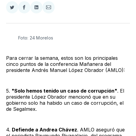
Compartir
Compartir
Compartir
Compartir
en
en
en
via
Twitter
Facebook
LinkedIn
Email
Foto: 24 Morelos
Para cerrar la semana, estos son los principales
cinco puntos de la conferencia Mañanera del
presidente Andrés Manuel López Obrador (AMLO):
5.
"Solo hemos tenido un caso de corrupción"
. El
presidente López Obrador mencionó que en su
gobierno solo ha habido un caso de corrupción, el
de Segalmex.
4.
Defiende a Andrea Chávez
. AMLO aseguró que
el periodista Raymundo Rivapalacio, del programa