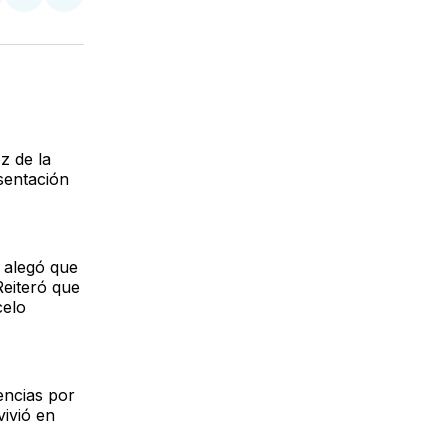
tir
mpartir
Compartir
Compartir
n
en
via
acebook
LinkedIn
Email
z de la
sentación
 alegó que
Reiteró que
celo
encias por
vivió en