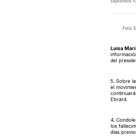
septiembre 11
Foto: 
Luisa Marí
informació
del presid
5. Sobre l
el movimie
continuará
Ebrard.
4. Condole
los fallec
días previo