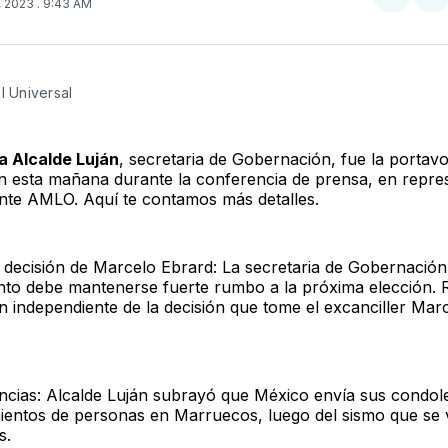
Compar
Co
, 2023
. 9:43 AM
en
e
Twitter
F
El Universal
a Alcalde Luján
, secretaria de Gobernación, fue la portavo
n esta mañana durante la conferencia de prensa, en repre
ente AMLO. Aquí te contamos más detalles.
a decisión de Marcelo Ebrard: La secretaria de Gobernación
nto debe mantenerse fuerte rumbo a la próxima elección. 
n independiente de la decisión que tome el excanciller Mar
ncias: Alcalde Luján subrayó que México envía sus condol
imientos de personas en Marruecos, luego del sismo que se 
s.