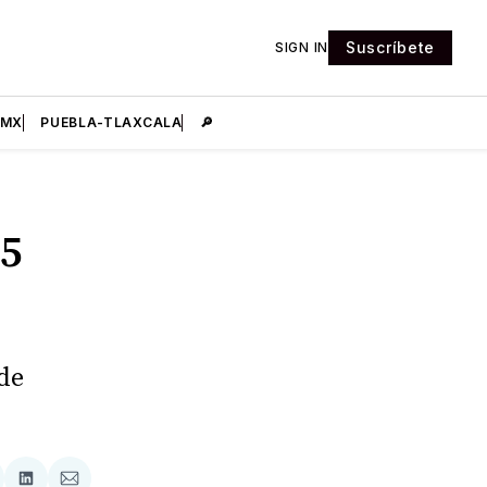
Suscríbete
SIGN IN
DMX
PUEBLA-TLAXCALA
🔎
5
de