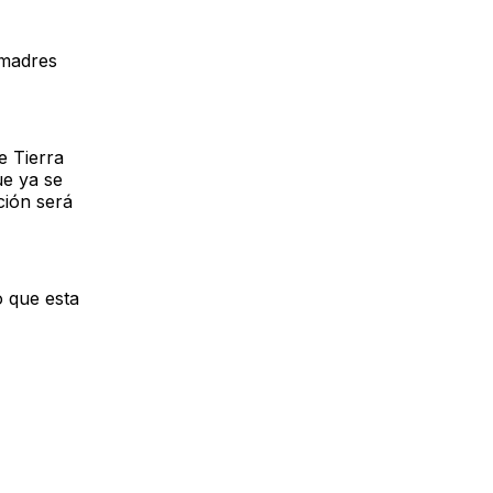
 madres
de Tierra
ue ya se
ción será
 que esta