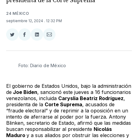
presidenta de la Corte Suprema
24 MÉXICO
septiembre 12, 2024
. 12:32 PM
Compartir
Compartir
Compartir
Compartir
en
en
en
via
Twitter
Facebook
LinkedIn
Email
Foto: Diario de México 
El gobierno de Estados Unidos, bajo la administración
de
Joe Biden
, sancionó este jueves a 16 funcionarios
venezolanos, incluida
Caryslia Beatriz Rodríguez
,
presidenta de la
Corte Suprema
, acusados de
“fraude electoral” y de reprimir a la oposición en un
intento de aferrarse al poder por la fuerza. Antony
Blinken, secretario de Estado, afirmó que las medidas
buscan responsabilizar al presidente
Nicolás
Maduro
y a sus aliados por obstruir las elecciones y