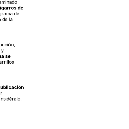
laminado
igarros de
ograma de
 de la
ucción,
 y
ma se
rrillos
publicación
r
onsidéralo.