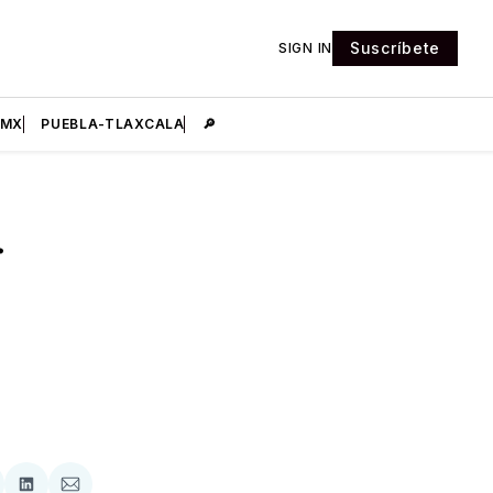
Suscríbete
SIGN IN
DMX
PUEBLA-TLAXCALA
🔎
r