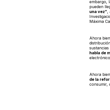
embargo, l
pueden lle
una vez”
,
Investigac
Máxima Cas
Ahora bien
distribució
sustancias
habla de 
electrónico
Ahora bie
de la refo
consumir, d