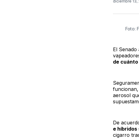
diciembre 13,
Foto: 
El Senado a
vapeadores
de cuánto 
Segurament
funcionan,
aerosol que
supuestame
De acuerd
e híbrido
cigarro tra