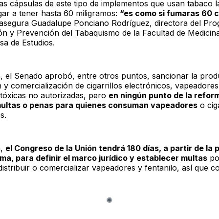
as cápsulas de este tipo de implementos que usan tabaco 
gar a tener hasta 60 miligramos:
“es como si fumaras 60 c
 asegura Guadalupe Ponciano Rodríguez, directora del Pr
ión y Prevención del Tabaquismo de la Facultad de Medicina
a de Estudios.
, el Senado aprobó, entre otros puntos, sancionar la prod
n y comercialización de cigarrillos electrónicos, vapeadores
 tóxicas no autorizadas, pero
en ningún punto de la refor
multas o penas para quienes consuman vapeadores
o ciga
s.
n,
el Congreso de la Unión tendrá 180 días, a partir de la 
rma, para definir el marco jurídico y establecer multas
po
istribuir o comercializar vapeadores y fentanilo, así que c