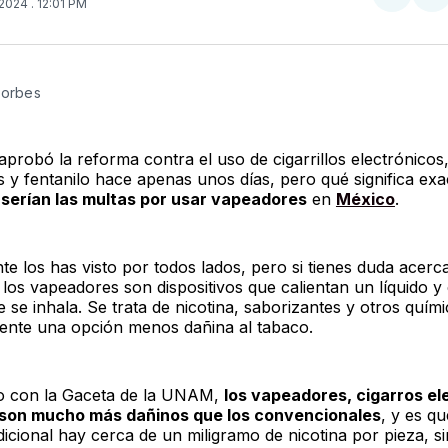
Compar
Co
 2024
. 12:01 PM
en
e
Twitter
F
Forbes
probó la reforma contra el uso de cigarrillos electrónicos
 y fentanilo hace apenas unos días, pero qué significa ex
serían las multas por usar vapeadores
en
México
.
e los has visto por todos lados, pero si tienes duda acer
 los vapeadores son dispositivos que calientan un líquido y
 se inhala. Se trata de nicotina, saborizantes y otros quími
nte una opción menos dañina al tabaco.
o con la Gaceta de la UNAM,
los vapeadores, cigarros el
s son mucho más dañinos que los convencionales
, y es q
dicional hay cerca de un miligramo de nicotina por pieza, si