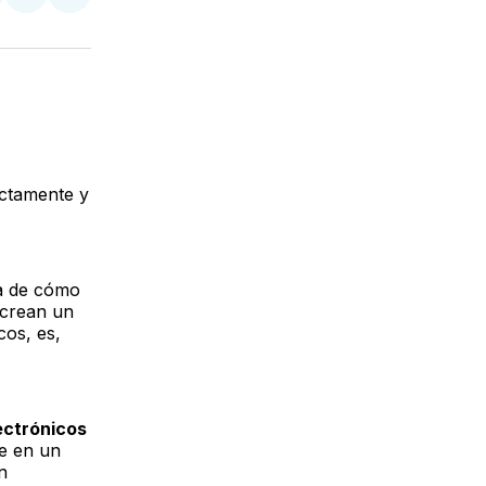
tir
mpartir
Compartir
Compartir
n
en
via
acebook
LinkedIn
Email
,
actamente y
ca de cómo
 crean un
cos, es,
ectrónicos
ue en un
n