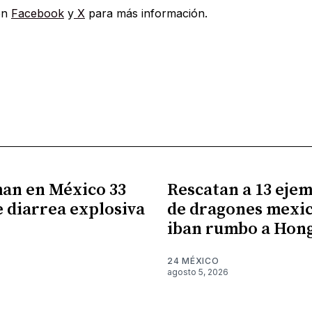
en
Facebook
y
X
para más información.
an en México 33
Rescatan a 13 eje
e diarrea explosiva
de dragones mexi
iban rumbo a Hon
6
24 MÉXICO
agosto 5, 2026