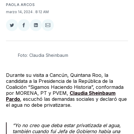
PAOLA ARCOS
marzo 14, 2024
. 8:12 AM
Compartir
Compartir
Compartir
Compartir
en
en
en
via
Twitter
Facebook
LinkedIn
Email
Foto: Claudia Sheinbaum
Durante su visita a Cancún, Quintana Roo, la
candidata a la Presidencia de la República de la
Coalición “Sigamos Haciendo Historia”, conformada
por MORENA, PT y PVEM,
Claudia Sheinbaum
Pardo
, escuchó las demandas sociales y declaró que
el agua no debe privatizarse.
“Yo no creo que deba estar privatizada el agua,
también cuando fui Jefa de Gobierno había una