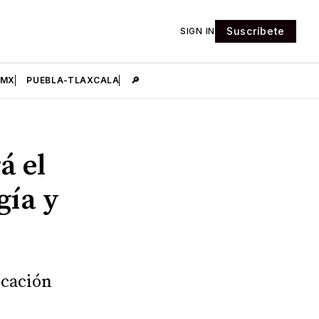
Suscríbete
SIGN IN
DMX
PUEBLA-TLAXCALA
🔎
á el
gía y
ucación