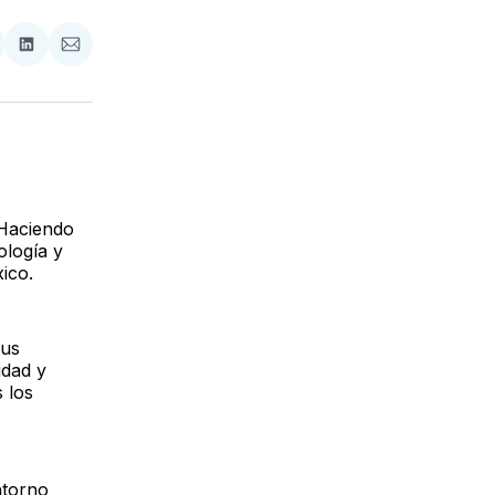
tir
mpartir
Compartir
Compartir
n
en
via
acebook
LinkedIn
Email
 Haciendo
ología y
ico.
sus
idad y
s los
ntorno