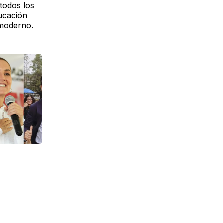
todos los
ucación
 moderno.