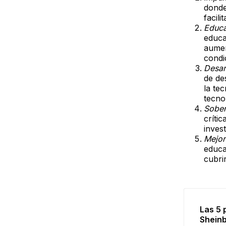
donde
facili
Educa
educa
aumen
condi
Desar
de de
la te
tecno
Sober
críti
inves
Mejor
educa
cubri
Las 5 
Shein