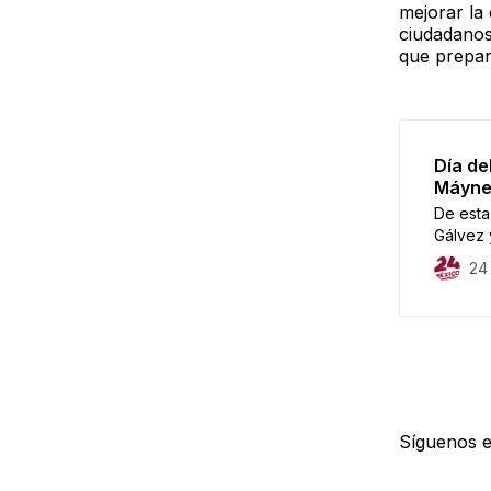
mejorar la
ciudadanos
que prepar
Día de
Máynez
De esta
Gálvez 
Preside
24
Síguenos 