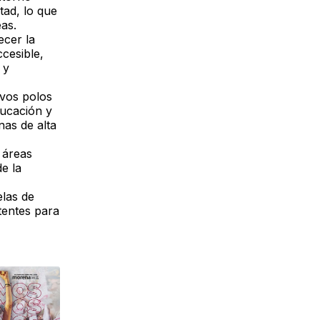
tad, lo que
eas.
ecer la
cesible,
 y
evos polos
ducación y
nas de alta
 áreas
de la
elas de
tentes para