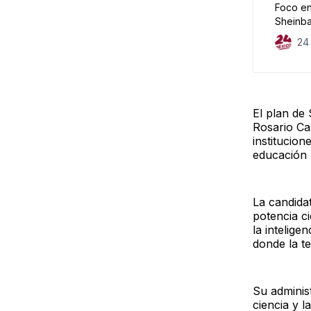
Foco en
Sheinba
24
El plan de
Rosario Ca
institucion
educación 
La candida
potencia ci
la intelige
donde la t
Su administ
ciencia y 