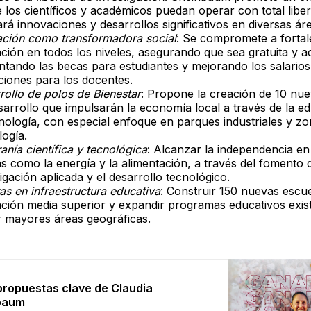
 los científicos y académicos puedan operar con total liber
tará innovaciones y desarrollos significativos en diversas ár
ción como transformadora social
: Se compromete a fortal
ción en todos los niveles, asegurando que sea gratuita y ac
tando las becas para estudiantes y mejorando los salarios
ciones para los docentes.
rollo de polos de Bienestar
: Propone la creación de 10 nu
sarrollo que impulsarán la economía local a través de la e
cnología, con especial enfoque en parques industriales y zo
logía.
anía científica y tecnológica
: Alcanzar la independencia en
cas como la energía y la alimentación, a través del fomento 
tigación aplicada y el desarrollo tecnológico.
as en infraestructura educativa
: Construir 150 nuevas escu
ción media superior y expandir programas educativos exis
r mayores áreas geográficas.
propuestas clave de Claudia
baum