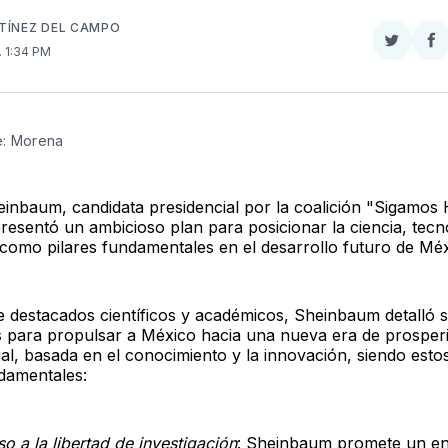
TÍNEZ DEL CAMPO
Compar
Co
. 1:34 PM
en
e
Twitter
F
e: Morena
einbaum, candidata presidencial por la coalición "Sigamos
presentó un ambicioso plan para posicionar la ciencia, tecn
como pilares fundamentales en el desarrollo futuro de Méx
 destacados científicos y académicos, Sheinbaum detalló 
 para propulsar a México hacia una nueva era de prosper
cial, basada en el conocimiento y la innovación, siendo esto
ndamentales:
so a la libertad de investigación
: Sheinbaum promete un e