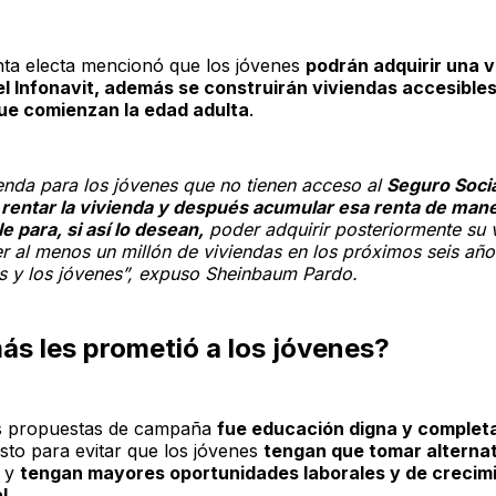
nta electa mencionó que los jóvenes
podrán adquirir una v
l Infonavit, además se construirán viviendas accesible
ue comienzan la edad adulta
.
ienda para los jóvenes que no tienen acceso al
Seguro Socia
rentar la vivienda y después acumular esa renta de man
e para, si así lo desean,
poder adquirir posteriormente su 
r al menos un millón de viviendas en los próximos seis año
as y los jóvenes”, expuso Sheinbaum Pardo.
ás les prometió a los jóvenes?
s propuestas de campaña
fue educación digna y comple
esto para evitar que los jóvenes
tengan que tomar alterna
, y
tengan mayores oportunidades laborales y de crecim
l
.