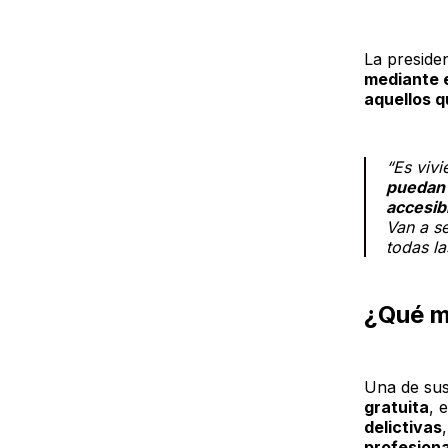
La preside
mediante e
aquellos q
“Es viv
puedan 
accesibl
Van a se
todas l
¿Qué m
Una de su
gratuita
, 
delictivas
profesiona