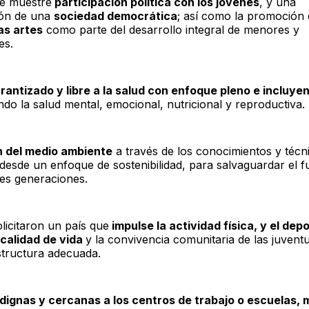
e muestre
participación política con los jóvenes
, y una
ión de una
sociedad democrática
; así como la promoción 
las artes
como parte del desarrollo integral de menores y
es.
antizado y libre a la salud con enfoque pleno e incluye
do la salud mental, emocional, nutricional y reproductiva.
n del medio ambiente
a través de los conocimientos y técn
 desde un enfoque de sostenibilidad, para salvaguardar el f
tes generaciones.
licitaron un país que
impulse la actividad física, y el dep
 calidad de vida
y la convivencia comunitaria de las juven
structura adecuada.
dignas y cercanas a los centros de trabajo o escuelas,