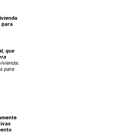
ivienda
s para
l, que
era
vivienda.
s para
tamente
tivas
iento