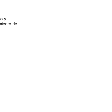
mo y
miento de