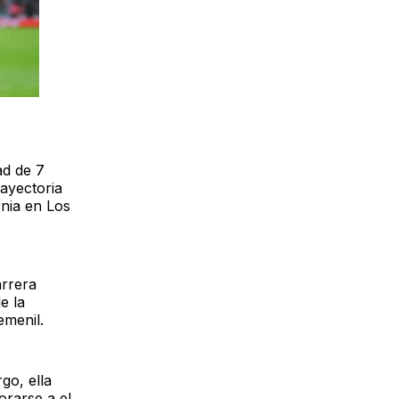
ad de 7
rayectoria
nia en Los
arrera
e la
emenil.
go, ella
orarse a el