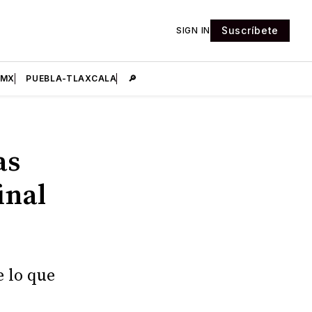
Suscríbete
SIGN IN
DMX
PUEBLA-TLAXCALA
🔎
as
inal
e lo que