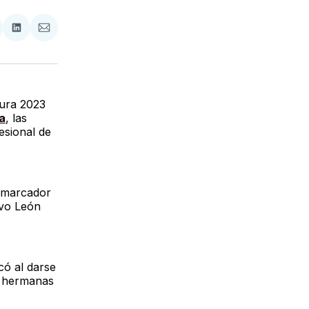
tir
mpartir
Compartir
Compartir
n
en
via
acebook
LinkedIn
Email
tura 2023
a
, las
esional de
n marcador
evo León
có al darse
s hermanas