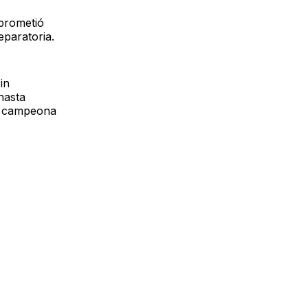
prometió
eparatoria.
in
hasta
en campeona