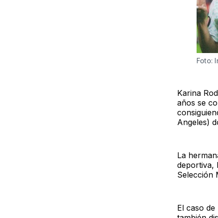
Foto: 
Karina Rod
años se con
consiguien
Angeles) d
La hermana
deportiva, 
Selección 
El caso de
también di