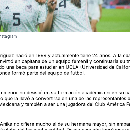
Instagram
ríguez nació en 1999 y actualmente tiene 24 años. A la ed
virtió en capitana de un equipo femenil y continuaría su t
do una beca para estudiar en UCLA (Universidad de Califor
onde formó parte del equipo de fútbol.
 menor no desistió en su formación académica ni en su c
lo que la llevó a convertirse en una de las representantes d
Mexicana y también a ser una jugadora del Club América F
 Anika no difiere mucho al de su hermana mayor, sin embar
sfrutaba del básquet y softbol. Desde pequeña logró incorp