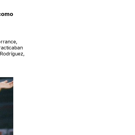
 como
orrance,
racticaban
 Rodríguez,