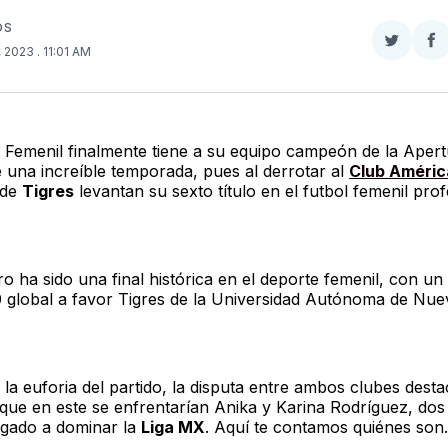
OS
Compar
Co
, 2023
. 11:01 AM
en
e
Twitter
F
 Femenil finalmente tiene a su equipo campeón de la Aper
 una increíble temporada, pues al derrotar al
Club Améric
 de
Tigres
levantan su sexto título en el futbol femenil prof
ro ha sido una final histórica en el deporte femenil, con u
-0 global a favor Tigres de la Universidad Autónoma de Nu
la euforia del partido, la disputa entre ambos clubes desta
que en este se enfrentarían Anika y Karina Rodríguez, do
egado a dominar la
Liga MX
. Aquí te contamos quiénes son.